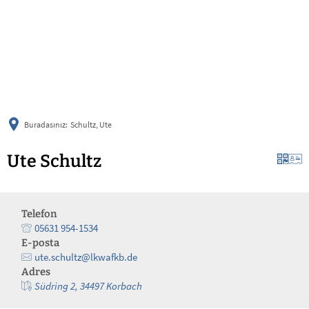
українська
türkçe
english
العربية
persisch
deutsch
Buradasınız:
Schultz, Ute
Ute Schultz
Telefon
05631 954-1534
E-posta
ute.schultz@lkwafkb.de
Adres
Südring 2, 34497 Korbach