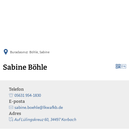
українська
türkçe
english
العربية
persisch
deutsch
Buradasınız:
Böhle, Sabine
Sabine Böhle
Telefon
05631 954-1830
E-posta
sabine.boehle@lkwafkb.de
Adres
Auf Lülingskreuz 60, 34497 Korbach