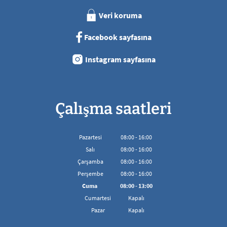
Veri koruma
Facebook sayfasına
Instagram sayfasına
Çalışma saatleri
Pazartesi
08
:
00
-
16:00
08:00'den 16:00'ya kadar
Salı
08
:
00
-
16:00
08:00'den 16:00'ya kadar
Çarşamba
08
:
00
-
16:00
08:00'den 16:00'ya kadar
Perşembe
08
:
00
-
16:00
08:00'den 16:00'ya kadar
Cuma
08
:
00
-
13:00
08:00 - 13:00 arası
Cumartesi
Kapalı
Pazar
Kapalı