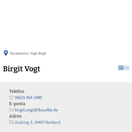
українська
türkçe
english
العربية
persisch
deutsch
Buradasınız:
Vogt, Birgit
Birgit Vogt
Telefon
05631 954-1480
E-posta
birgit.vogt@lkwafkb.de
Adres
Südring 3, 34497 Korbach