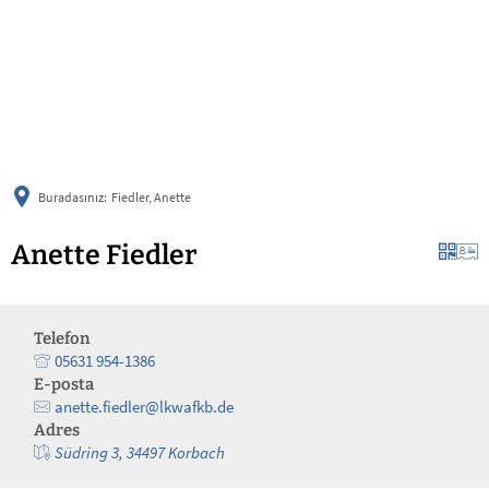
українська
türkçe
english
العربية
persisch
deutsch
Buradasınız:
Fiedler, Anette
Anette Fiedler
Telefon
05631 954-1386
E-posta
anette.fiedler@lkwafkb.de
Adres
Südring 3, 34497 Korbach