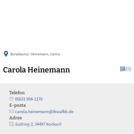
українська
türkçe
english
العربية
persisch
deutsch
Buradasınız:
Heinemann, Carola
Carola Heinemann
Telefon
05631 954-1176
E-posta
carola.heinemann@lkwafkb.de
Adres
Südring 3, 34497 Korbach