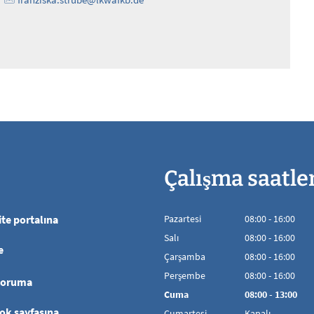
Çalışma saatle
te portalına
Pazartesi
08
:
00
-
16:00
08:00'den 16:00'
Salı
08
:
00
-
16:00
e
08:00'den 16:00'
Çarşamba
08
:
00
-
16:00
08:00'den 16:00'
Perşembe
08
:
00
-
16:00
koruma
08:00'den 16:00'
Cuma
08
:
00
-
13:00
08:00 - 13:00 ara
ok sayfasına
Cumartesi
Kapalı