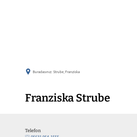
Buradasınız:
Strube, Franziska
Franziska Strube
Telefon
05631 954-1555