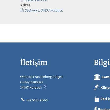
Adres
Südring 3, 34497 Korbach
İletişim
Bilgi
Waldeck-Frankenberg bölgesi
Komi
Güney halkası 2
Küny
34497
Korbach
Veri 
+49 5631 954-0
Facebo