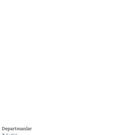
български
українська
türkçe
english
العربية
persisch
deutsch
eli̇şmek
yaşa ve eğlen
Departmanlar