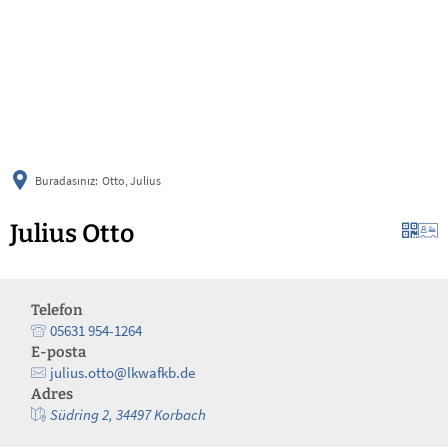
українська
türkçe
english
العربية
persisch
deutsch
Buradasınız:
Otto, Julius
Julius Otto
Telefon
05631 954-1264
E-posta
julius.otto@lkwafkb.de
Adres
Südring 2, 34497 Korbach