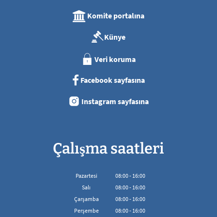
Komite portalına
Künye
Veri koruma
Facebook sayfasına
Instagram sayfasına
Çalışma saatleri
Pazartesi
08
:
00
-
16:00
08:00'den 16:00'ya kadar
Salı
08
:
00
-
16:00
08:00'den 16:00'ya kadar
Çarşamba
08
:
00
-
16:00
08:00'den 16:00'ya kadar
Perşembe
08
:
00
-
16:00