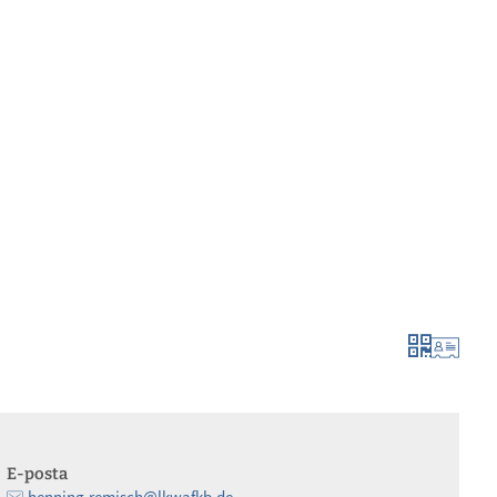
bi̇lgi̇lendi̇ri̇n ve uygulayin
büyümek & g
E-posta
henning.remisch@lkwafkb.de