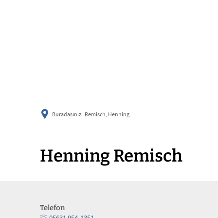
Buradasınız:
Remisch, Henning
Henning Remisch
Telefon
05631 954-1351