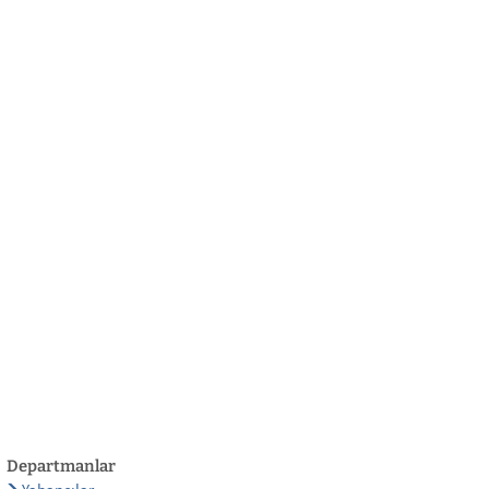
български
українська
türkçe
english
العربية
persisch
deutsch
eli̇şmek
yaşa ve eğlen
Departmanlar