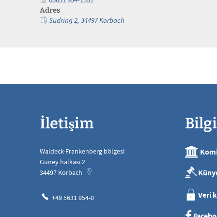
Adres
Südring 2, 34497 Korbach
İletişim
Bilgi
Waldeck-Frankenberg bölgesi
Komi
Güney halkası 2
Küny
34497
Korbach
Veri 
+49 5631 954-0
Facebo