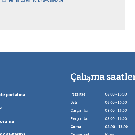
Çalışma saatle
te portalına
Pazartesi
08
:
00
-
16:00
08:00'den 16:00'
Salı
08
:
00
-
16:00
e
08:00'den 16:00'
Çarşamba
08
:
00
-
16:00
08:00'den 16:00'
Perşembe
08
:
00
-
16:00
koruma
08:00'den 16:00'
Cuma
08
:
00
-
13:00
08:00 - 13:00 ara
ok sayfasına
Cumartesi
Kapalı