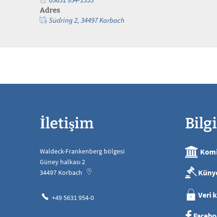
Adres
Südring 2, 34497 Korbach
İletişim
Bilgi
Waldeck-Frankenberg bölgesi
Komi
Güney halkası 2
Küny
34497
Korbach
Veri 
+49 5631 954-0
Facebo