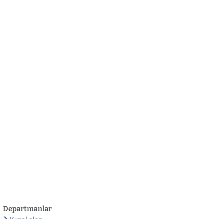
български
українська
türkçe
english
العربية
persisch
deutsch
eli̇şmek
yaşa ve eğlen
Departmanlar