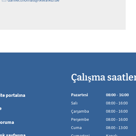
Çalışma saatle
te portalına
Pazartesi
08
:
00
-
16:00
08:00'den 16:00
Salı
08
:
00
-
16:00
e
08:00'den 16:00'
Çarşamba
08
:
00
-
16:00
08:00'den 16:00'
Perşembe
08
:
00
-
16:00
koruma
08:00'den 16:00'
Cuma
08
:
00
-
13:00
08:00 - 13:00 aras
ok sayfasına
Cumartesi
Kapalı