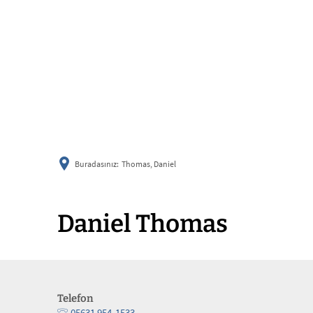
Buradasınız:
Thomas, Daniel
Daniel Thomas
Telefon
05631 954-1533