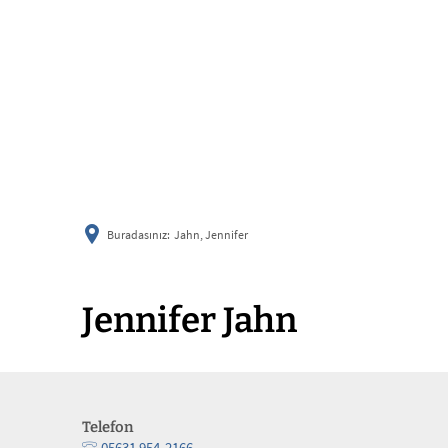
Buradasınız:
Jahn, Jennifer
Jennifer Jahn
Telefon
05631 954-2166