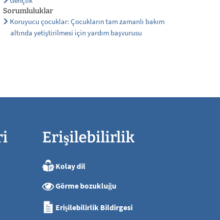
Gençlik
Sorumluluklar
Koruyucu çocuklar: Çocukların tam zamanlı bakım
altında yetiştirilmesi için yardım başvurusu
ri
Erişilebilirlik
Kolay dil
ya kadar
Görme bozukluğu
ya kadar
ya kadar
Erişilebilirlik Bildirgesi
ya kadar