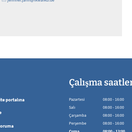
Çalışma saatle
te portalına
Pazartesi
08
:
00
-
16:00
08:00'den 16:00'
Salı
08
:
00
-
16:00
e
08:00'den 16:00'
Çarşamba
08
:
00
-
16:00
08:00'den 16:00'
Perşembe
08
:
00
-
16:00
koruma
08:00'den 16:00'
Cuma
08
:
00
-
13:00