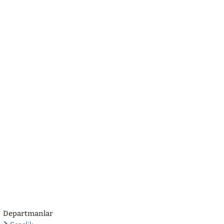
български
українська
türkçe
english
العربية
persisch
deutsch
eli̇şmek
yaşa ve eğlen
Departmanlar