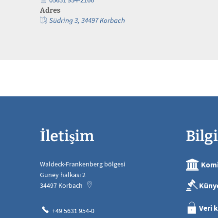
Adres
Südring 3, 34497 Korbach
İletişim
Bilgi
Waldeck-Frankenberg bölgesi
Komi
Güney halkası 2
Küny
34497
Korbach
Veri 
+49 5631 954-0