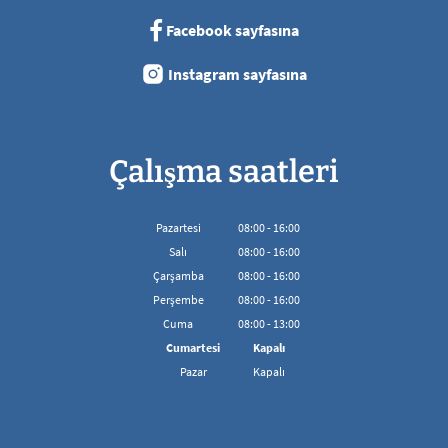
Facebook sayfasına
Instagram sayfasına
Çalışma saatleri
Pazartesi
08
:
00
-
16:00
08:00'den 16:00'ya kadar
Salı
08
:
00
-
16:00
08:00'den 16:00'ya kadar
Çarşamba
08
:
00
-
16:00
08:00'den 16:00'ya kadar
Perşembe
08
:
00
-
16:00
08:00'den 16:00'ya kadar
Cuma
08
:
00
-
13:00
08:00 - 13:00 arası
Cumartesi
Kapalı
Pazar
Kapalı