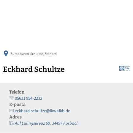
українська
türkçe
english
العربية
persisch
deutsch
Buradasınız:
Schultze, Eckhard
Eckhard Schultze
Telefon
05631 954-2232
E-posta
eckhard.schultze@lkwafkb.de
Adres
Auf Lülingskreuz 60, 34497 Korbach