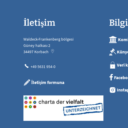
İletişim
Bilgi
Waldeck-Frankenberg bölgesi
Komi
Güney halkası 2
Küny
34497
Korbach
Veri 
+49 5631 954-0
Facebo
İletişim formuna
Insta