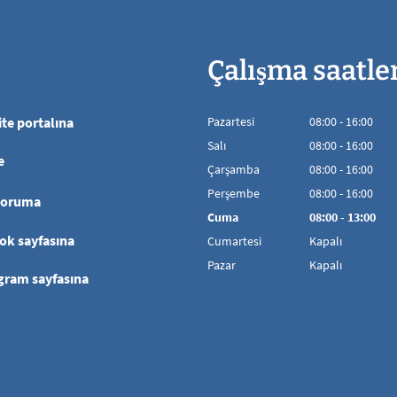
Çalışma saatle
te portalına
Pazartesi
08
:
00
-
16:00
08:00'den 16:00'
Salı
08
:
00
-
16:00
e
08:00'den 16:00'
Çarşamba
08
:
00
-
16:00
08:00'den 16:00'
Perşembe
08
:
00
-
16:00
koruma
08:00'den 16:00'
Cuma
08
:
00
-
13:00
08:00 - 13:00 ara
ok sayfasına
Cumartesi
Kapalı
Pazar
Kapalı
gram sayfasına