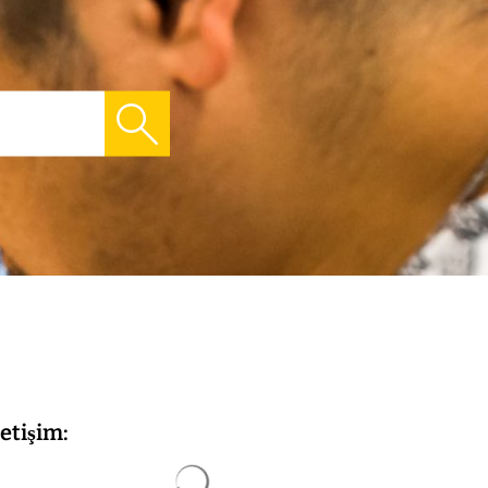
letişim:
Arama sonuçları yüklendi