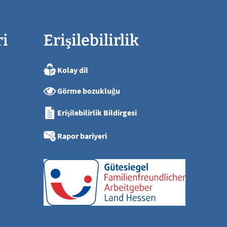
ri
Erişilebilirlik
Kolay dil
ya kadar
Görme bozukluğu
ya kadar
ya kadar
Erişilebilirlik Bildirgesi
ya kadar
sı
Rapor bariyeri