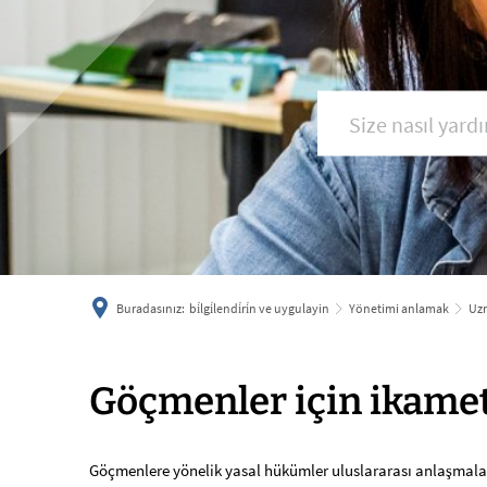
Buradasınız:
bi̇lgi̇lendi̇ri̇n ve uygulayin
Yönetimi anlamak
Uzm
Yabancılar
Göçmenler için ikame
için
Göçmenlere yönelik yasal hükümler uluslararası anlaşmala