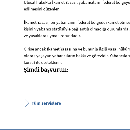
Ulusal hukukta İkamet Yasası, yabancıların federal bölgeye 
ikamet
edilmesini düzenler.
hakkı
İkamet Yasası, bir yabancının federal bölgede ikamet etmesi
kişinin yabancı statüsüyle bağlantılı olmadığı durumlarda g
ve yasaklara uymak zorundadır.
Girişe ancak İkamet Yasası'na ve bununla ilgili yasal hüküm
olarak yaşayan yabancıların hakkı ve görevidir. Yabancılar
kursu) ile desteklenir.
Şimdi başvurun:
Tüm servislere