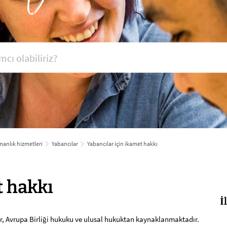
anlık hizmetleri
Yabancılar
Yabancılar için ikamet hakkı
t hakkı
İ
r, Avrupa Birliği hukuku ve ulusal hukuktan kaynaklanmaktadır.