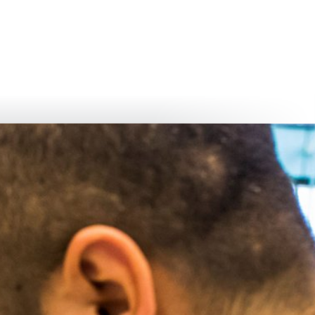
български
українська
türkçe
english
العربية
persisch
deutsch
eli̇şmek
yaşa ve eğlen