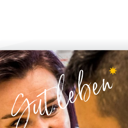
bi̇lgi̇lendi̇ri̇n ve uygulayin
büyümek & g