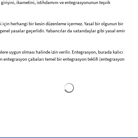
girişini, ikametini, istihdamını ve entegrasyonunun teşvik
 için herhangi bir kesin düzenleme içermez. Yasal bir olgunun bir
enel yasalar geçerlidir. Yabancılar da vatandaşlar gibi yasal emir
lere uygun olması halinde izin verilir. Entegrasyon, burada kalıcı
ın entegrasyon çabaları temel bir entegrasyon teklifi (entegrasyon
Arama sonuçları yüklendi