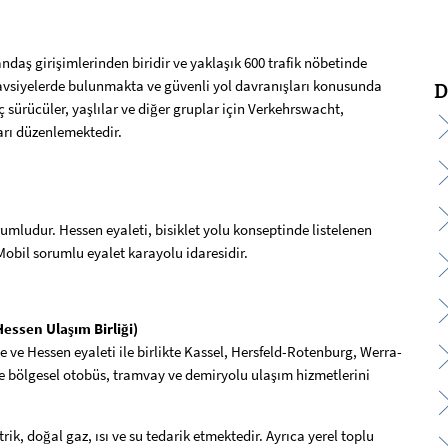
daş girişimlerinden biridir ve yaklaşık 600 trafik nöbetinde
, tavsiyelerde bulunmakta ve güvenli yol davranışları konusunda
D
ç sürücüler, yaşlılar ve diğer gruplar için Verkehrswacht,
arı düzenlemektedir.
rumludur. Hessen eyaleti, bisiklet yolu konseptinde listelenen
bil sorumlu eyalet karayolu idaresidir.
ssen Ulaşım Birliği)
 ve Hessen eyaleti ile birlikte Kassel, Hersfeld-Rotenburg, Werra-
 bölgesel otobüs, tramvay ve demiryolu ulaşım hizmetlerini
k, doğal gaz, ısı ve su tedarik etmektedir. Ayrıca yerel toplu