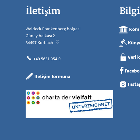
İletişim
Bilgi
Waldeck-Frankenberg bölgesi
Komi
Güney halkası 2
Küny
34497
Korbach
Veri 
+49 5631 954-0
Facebo
İletişim formuna
Insta