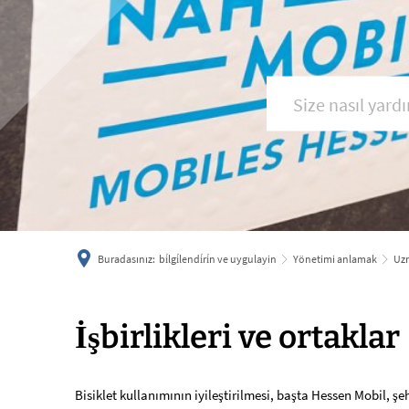
Buradasınız:
bi̇lgi̇lendi̇ri̇n ve uygulayin
Yönetimi anlamak
Uzm
İşbirlikleri
İşbirlikleri ve ortaklar
ve
Bisiklet kullanımının iyileştirilmesi, başta Hessen Mobil, ş