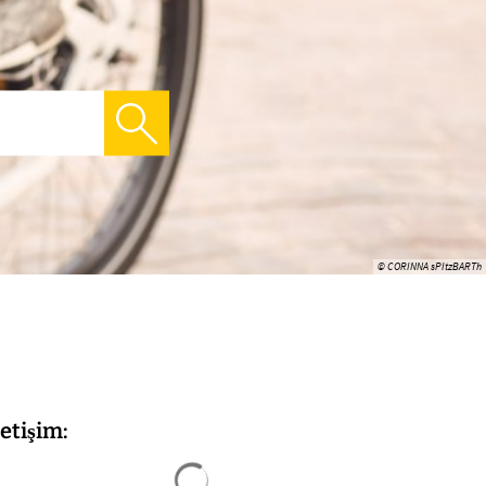
© CORINNA sPItzBARTh
letişim:
Arama sonuçları yüklendi