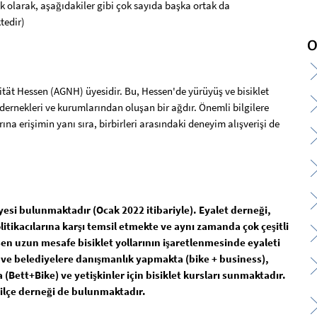
a ek olarak, aşağıdakiler gibi çok sayıda başka ortak da
tedir)
O
ät Hessen (AGNH) üyesidir. Bu, Hessen'de yürüyüş ve bisiklet
 dernekleri ve kurumlarından oluşan bir ağdır. Önemli bilgilere
a erişimin yanı sıra, birbirleri arasındaki deneyim alışverişi de
esi bulunmaktadır (Ocak 2022 itibariyle). Eyalet derneği,
olitikacılarına karşı temsil etmekte ve aynı zamanda çok çeşitli
en uzun mesafe bisiklet yollarının işaretlenmesinde eyaleti
e ve belediyelere danışmanlık yapmakta (bike + business),
(Bett+Bike) ve yetişkinler için bisiklet kursları sunmaktadır.
ilçe derneği de bulunmaktadır.