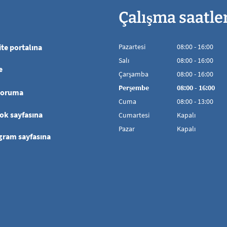
Çalışma saatle
te portalına
Pazartesi
08
:
00
-
16:00
08:00'den 16:00'
Salı
08
:
00
-
16:00
e
08:00'den 16:00'
Çarşamba
08
:
00
-
16:00
08:00'den 16:00'
Perşembe
08
:
00
-
16:00
koruma
08:00'den 16:00
Cuma
08
:
00
-
13:00
08:00 - 13:00 aras
ok sayfasına
Cumartesi
Kapalı
Pazar
Kapalı
gram sayfasına