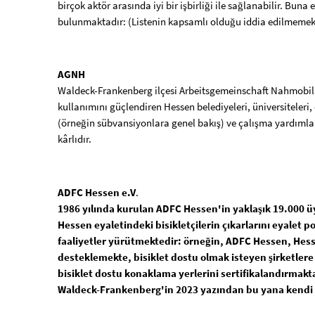
birçok aktör arasında iyi bir işbirliği ile sağlanabilir. Bun
ortaklar
bulunmaktadır: (Listenin kapsamlı olduğu iddia edilmemek
AGNH
Waldeck-Frankenberg ilçesi Arbeitsgemeinschaft Nahmobilit
kullanımını güçlendiren Hessen belediyeleri, üniversiteleri,
(örneğin sübvansiyonlara genel bakış) ve çalışma yardımların
kârlıdır.
ADFC Hessen e.V
.
1986 yılında kurulan ADFC Hessen'in yaklaşık 19.000 üy
Hessen eyaletindeki bisikletçilerin çıkarlarını eyalet p
faaliyetler yürütmektedir: örneğin, ADFC Hessen, Hess
desteklemekte, bisiklet dostu olmak isteyen şirketler
bisiklet dostu konaklama yerlerini sertifikalandırmakta 
Waldeck-Frankenberg'in 2023 yazından bu yana kendi 