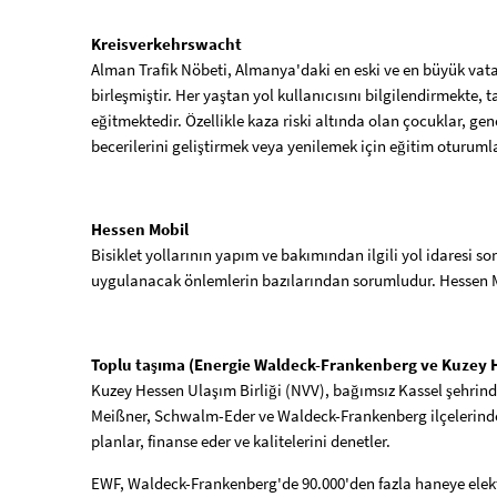
Kreisverkehrswacht
Alman Trafik Nöbeti, Almanya'daki en eski ve en büyük vatan
birleşmiştir. Her yaştan yol kullanıcısını bilgilendirmekte
eğitmektedir. Özellikle kaza riski altında olan çocuklar, gen
becerilerini geliştirmek veya yenilemek için eğitim oturuml
Hessen Mobil
Bisiklet yollarının yapım ve bakımından ilgili yol idaresi so
uygulanacak önlemlerin bazılarından sorumludur. Hessen Mo
Toplu taşıma (Energie Waldeck-Frankenberg ve Kuzey He
Kuzey Hessen Ulaşım Birliği (NVV), bağımsız Kassel şehrinde
Meißner, Schwalm-Eder ve Waldeck-Frankenberg ilçelerinde
planlar, finanse eder ve kalitelerini denetler.
EWF, Waldeck-Frankenberg'de 90.000'den fazla haneye elektri