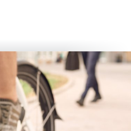
български
українська
türkçe
english
العربية
persisch
deutsch
eli̇şmek
yaşa ve eğlen