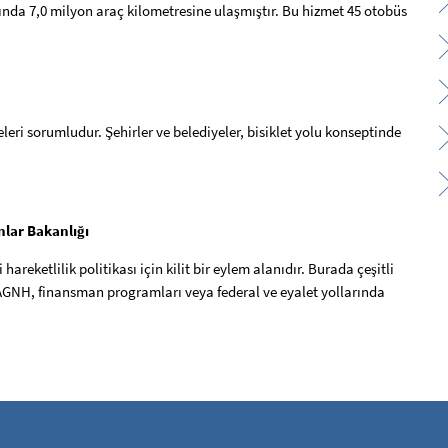
ında 7,0 milyon araç kilometresine ulaşmıştır. Bu hizmet 45 otobüs
leri sorumludur. Şehirler ve belediyeler, bisiklet yolu konseptinde
nlar Bakanlığı
reketlilik politikası için kilit bir eylem alanıdır. Burada çeşitli
0, AGNH, finansman programları veya federal ve eyalet yollarında