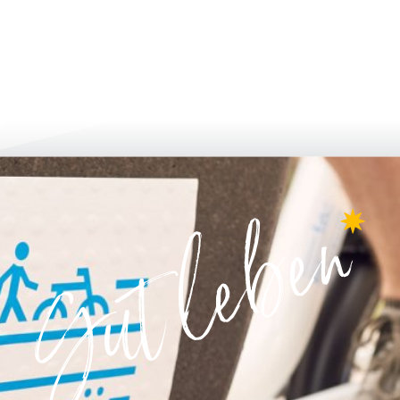
bi̇lgi̇lendi̇ri̇n ve uygulayin
büyümek & g