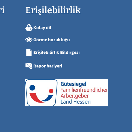
ri
Erişilebilirlik
Kolay dil
ya kadar
Görme bozukluğu
ya kadar
ya kadar
Erişilebilirlik Bildirgesi
'ya kadar
ı
Rapor bariyeri