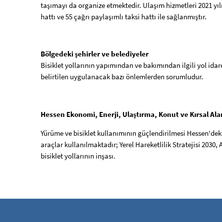
taşımayı da organize etmektedir. Ulaşım hizmetleri 2021 yıl
hattı ve 55 çağrı paylaşımlı taksi hattı ile sağlanmıştır.
Bölgedeki şehirler ve belediyeler
Bisiklet yollarının yapımından ve bakımından ilgili yol idare
belirtilen uygulanacak bazı önlemlerden sorumludur.
Hessen Ekonomi, Enerji, Ulaştırma, Konut ve Kırsal Ala
Yürüme ve bisiklet kullanımının güçlendirilmesi Hessen'deki ha
araçlar kullanılmaktadır; Yerel Hareketlilik Stratejisi 203
bisiklet yollarının inşası.