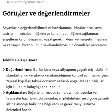
Görüşler ve değerlendirmeler
Görüşler
Görüşler ve değerlendirmeler
ve
Beyanların değerlendirilmesi ve hazırlanması, binaların ve kamu
değerlendirmeler
tesislerinin erişilebilirliğinin ve kullanılabilirliğinin sağlanmasının,
engellerin kaldırılmasının, yasal gerekliliklerin yerine getirilmesinin
ve kapsayıcı bir toplumun şekillendirilmesinin önemli bir parçasıdır.
Teklif neleri içeriyor?
Değerlendirme:
Bu, bir bina veya altyapının geçerli erişilebilirlik
standartlarını karşılayıp karşılamadığının kontrol edilmesini içerir.
Yapısal koşullar, teknik donanım ve farklı engellere sahip kişiler
için kullanım kolaylığı analiz edilir.
Açıklamalar:
Değerlendirmeden sonra ayrıntılı raporlar ve
tavsiyeler hazırlanır. Bu beyanlar, erişilebilirliğin ne ölçüde garanti
altına alındığı hakkında bilgi verir ve gerekirse iyileştirme
önlemleri önerir.