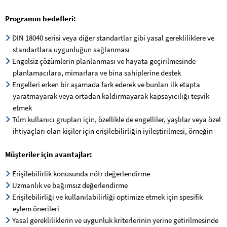
Programın hedefleri:
DIN 18040 serisi veya diğer standartlar gibi yasal gerekliliklere ve
standartlara uygunluğun sağlanması
Engelsiz çözümlerin planlanması ve hayata geçirilmesinde
planlamacılara, mimarlara ve bina sahiplerine destek
Engelleri erken bir aşamada fark ederek ve bunları ilk etapta
yaratmayarak veya ortadan kaldırmayarak kapsayıcılığı teşvik
etmek
Tüm kullanıcı grupları için, özellikle de engelliler, yaşlılar veya özel
ihtiyaçları olan kişiler için erişilebilirliğin iyileştirilmesi, örneğin
Müşteriler için avantajlar:
Erişilebilirlik konusunda nötr değerlendirme
Uzmanlık ve bağımsız değerlendirme
Erişilebilirliği ve kullanılabilirliği optimize etmek için spesifik
eylem önerileri
Yasal gerekliliklerin ve uygunluk kriterlerinin yerine getirilmesinde