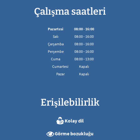
Çalışma saatleri
Pazartesi
08
:
00
-
16:00
08:00'den 16:00'ya kadar
Salı
08
:
00
-
16:00
08:00'den 16:00'ya kadar
Çarşamba
08
:
00
-
16:00
08:00'den 16:00'ya kadar
Perşembe
08
:
00
-
16:00
08:00'den 16:00'ya kadar
Cuma
08
:
00
-
13:00
08:00 - 13:00 arası
Cumartesi
Kapalı
Pazar
Kapalı
Erişilebilirlik
Kolay dil
Görme bozukluğu