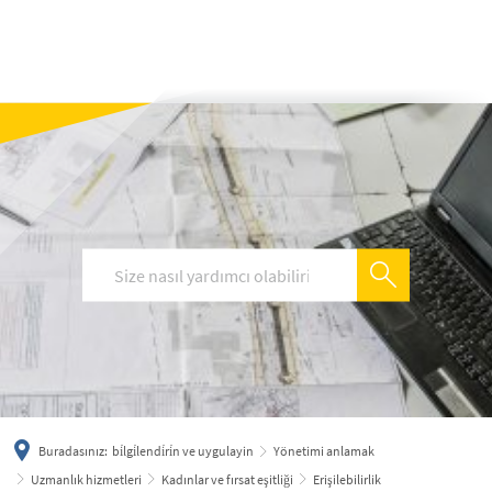
українська
türkçe
english
العربية
persisch
deutsch
Buradasınız:
bi̇lgi̇lendi̇ri̇n ve uygulayin
Yönetimi anlamak
Uzmanlık hizmetleri
Kadınlar ve fırsat eşitliği
Erişilebilirlik