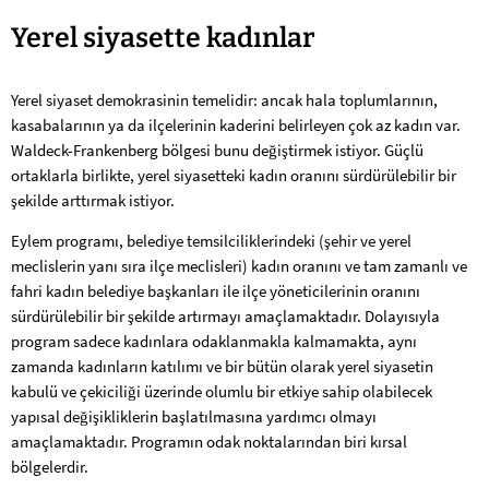
"Yerel
Yerel siyasette kadınlar
siyasette
Yerel siyaset demokrasinin temelidir: ancak hala toplumlarının,
kadınlar"
kasabalarının ya da ilçelerinin kaderini belirleyen çok az kadın var.
eylem
Waldeck-Frankenberg bölgesi bunu değiştirmek istiyor. Güçlü
ortaklarla birlikte, yerel siyasetteki kadın oranını sürdürülebilir bir
programı
şekilde arttırmak istiyor.
Eylem programı, belediye temsilciliklerindeki (şehir ve yerel
meclislerin yanı sıra ilçe meclisleri) kadın oranını ve tam zamanlı ve
fahri kadın belediye başkanları ile ilçe yöneticilerinin oranını
sürdürülebilir bir şekilde artırmayı amaçlamaktadır. Dolayısıyla
program sadece kadınlara odaklanmakla kalmamakta, aynı
zamanda kadınların katılımı ve bir bütün olarak yerel siyasetin
kabulü ve çekiciliği üzerinde olumlu bir etkiye sahip olabilecek
yapısal değişikliklerin başlatılmasına yardımcı olmayı
amaçlamaktadır. Programın odak noktalarından biri kırsal
bölgelerdir.