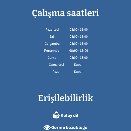
Çalışma saatleri
Pazartesi
08
:
00
-
16:00
08:00'den 16:00'ya kadar
Salı
08
:
00
-
16:00
08:00'den 16:00'ya kadar
Çarşamba
08
:
00
-
16:00
08:00'den 16:00'ya kadar
Perşembe
08
:
00
-
16:00
08:00'den 16:00'ya kadar
Cuma
08
:
00
-
13:00
08:00 - 13:00 arası
Cumartesi
Kapalı
Pazar
Kapalı
Erişilebilirlik
Kolay dil
Görme bozukluğu