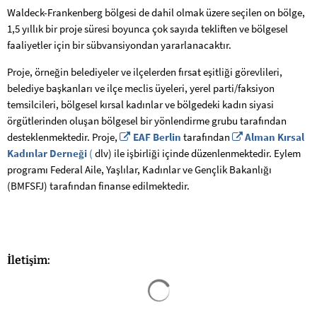
Waldeck-Frankenberg bölgesi de dahil olmak üzere seçilen on bölge,
1,5 yıllık bir proje süresi boyunca çok sayıda tekliften ve bölgesel
faaliyetler için bir sübvansiyondan yararlanacaktır.
Proje, örneğin belediyeler ve ilçelerden fırsat eşitliği görevlileri,
belediye başkanları ve ilçe meclis üyeleri, yerel parti/faksiyon
temsilcileri, bölgesel kırsal kadınlar ve bölgedeki kadın siyasi
örgütlerinden oluşan bölgesel bir yönlendirme grubu tarafından
desteklenmektedir. Proje,
EAF Berlin
tarafından
Alman Kırsal
Kadınlar Derneği
(
dlv) ile işbirliği içinde düzenlenmektedir. Eylem
programı Federal Aile, Yaşlılar, Kadınlar ve Gençlik Bakanlığı
(BMFSFJ) tarafından finanse edilmektedir.
İletişim:
Arama sonuçları yüklendi