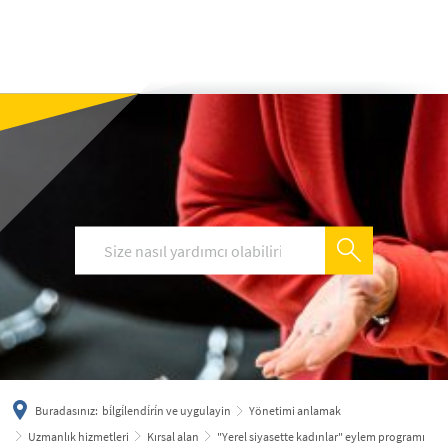
українська
türkçe
english
العربية
persisch
deutsch
Buradasınız:
bi̇lgi̇lendi̇ri̇n ve uygulayin
Yönetimi anlamak
Uzmanlık hizmetleri
Kırsal alan
"Yerel siyasette kadınlar" eylem programı