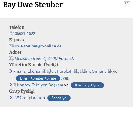
Bay Uwe Steuber
Telefon
05631-1622
E-posta
uwe.steuber@t-online.de
Adres
Meissnerstraße 6, 34497 Korbach
Yönetim Kurulu Üyeliği
Finans, Ekonomik İşler, Hareketlilik, İklim, Ormancılık ve
üyesi
Enerji KomitesiKomite
İl KonseyiFaksiyon Başkanı
ve
İl Konseyi Üyesi
Grup üyeliği
FW GroupFaction
Sandalye