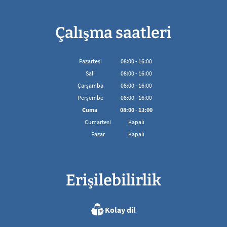
Çalışma saatleri
Pazartesi
08
:
00
-
16:00
08:00'den 16:00'ya kadar
Salı
08
:
00
-
16:00
08:00'den 16:00'ya kadar
Çarşamba
08
:
00
-
16:00
08:00'den 16:00'ya kadar
Perşembe
08
:
00
-
16:00
08:00'den 16:00'ya kadar
Cuma
08
:
00
-
13:00
08:00 - 13:00 arası
Cumartesi
Kapalı
Pazar
Kapalı
Erişilebilirlik
Kolay dil