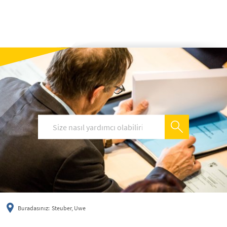
українська
türkçe
english
العربية
persisch
deutsch
Buradasınız:
Steuber, Uwe