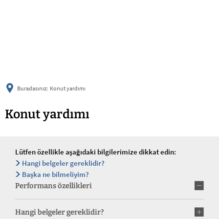
українська
türkçe
english
العربية
persisch
deutsch
Buradasınız:
Konut yardımı
Konut yardımı
Lütfen özellikle aşağıdaki bilgilerimize dikkat edin:
Hangi belgeler gereklidir?
Başka ne bilmeliyim?
Performans özellikleri
Hangi belgeler gereklidir?