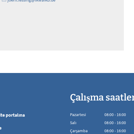
Çalışma saatle
te portalına
Pazartesi
08
:
00
-
16:00
08:00'den 16:00'
Salı
08
:
00
-
16:00
e
08:00'den 16:00'
Çarşamba
08
:
00
-
16:00