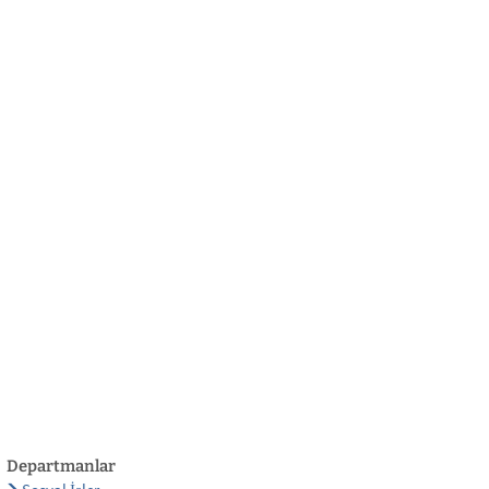
български
українська
türkçe
english
العربية
persisch
deutsch
eli̇şmek
yaşa ve eğlen
Departmanlar