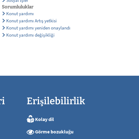
Sosyal İşler
Sorumluluklar
Konut yardımı
Konut yardımı Artış yetkisi
Konut yardımı yeniden onaylandı
Konut yardımı değişikliği
ri
Erişilebilirlik
Kolay dil
ya kadar
Görme bozukluğu
ya kadar