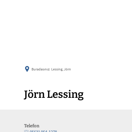
Buradasınız:
Lessing, Jörn
Jörn Lessing
Telefon
05631 954-1278