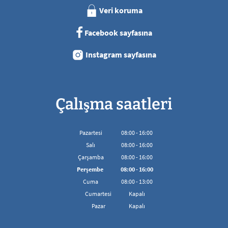
Veri koruma
Facebook sayfasına
Instagram sayfasına
Çalışma saatleri
Pazartesi
08
:
00
-
16:00
08:00'den 16:00'ya kadar
Salı
08
:
00
-
16:00
08:00'den 16:00'ya kadar
Çarşamba
08
:
00
-
16:00
08:00'den 16:00'ya kadar
Perşembe
08
:
00
-
16:00
08:00'den 16:00'ya kadar
Cuma
08
:
00
-
13:00
08:00 - 13:00 arası
Cumartesi
Kapalı
Pazar
Kapalı