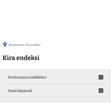
українська
türkçe
english
العربية
persisch
deutsch
Buradasınız:
Kira endeksi
Kira endeksi
Performans özellikleri
Yasal dayanak