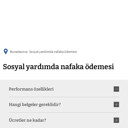
українська
türkçe
english
العربية
persisch
deutsch
Buradasınız:
Sosyal yardımda nafaka ödemesi
Sosyal yardımda nafaka ödemesi
Performans özellikleri
Hangi belgeler gereklidir?
Ücretler ne kadar?