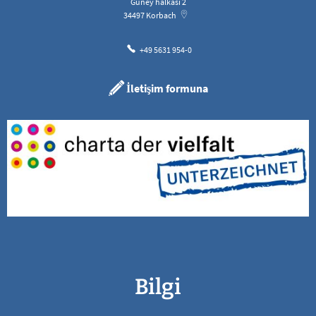
Güney halkası 2
34497
Korbach
+49 5631 954-0
İletişim formuna
Bilgi