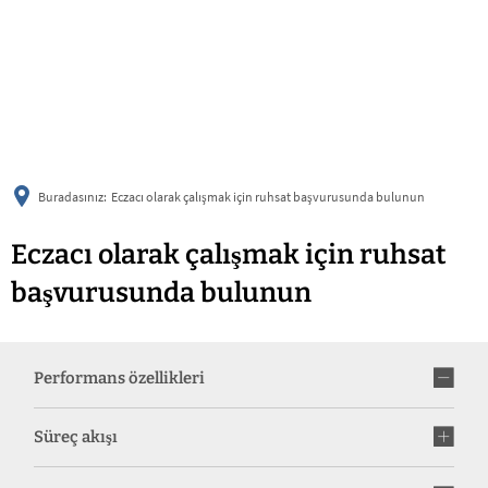
українська
türkçe
english
العربية
persisch
deutsch
Buradasınız:
Eczacı olarak çalışmak için ruhsat başvurusunda bulunun
Eczacı olarak çalışmak için ruhsat
başvurusunda bulunun
Performans özellikleri
Süreç akışı