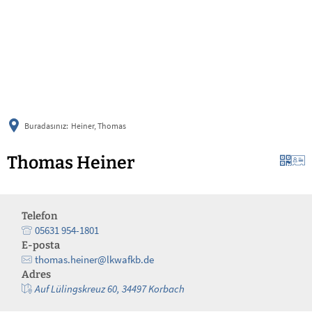
українська
türkçe
english
العربية
persisch
deutsch
Buradasınız:
Heiner, Thomas
Thomas Heiner
Telefon
05631 954-1801
E-posta
thomas.heiner@lkwafkb.de
Adres
Auf Lülingskreuz 60, 34497 Korbach