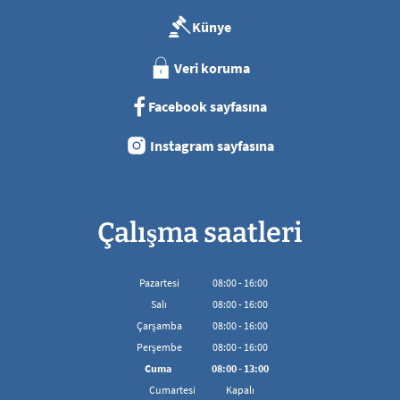
Künye
Veri koruma
Facebook sayfasına
Instagram sayfasına
Çalışma saatleri
Pazartesi
08
:
00
-
16:00
08:00'den 16:00'ya kadar
Salı
08
:
00
-
16:00
08:00'den 16:00'ya kadar
Çarşamba
08
:
00
-
16:00
08:00'den 16:00'ya kadar
Perşembe
08
:
00
-
16:00
08:00'den 16:00'ya kadar
Cuma
08
:
00
-
13:00
08:00 - 13:00 arası
Cumartesi
Kapalı