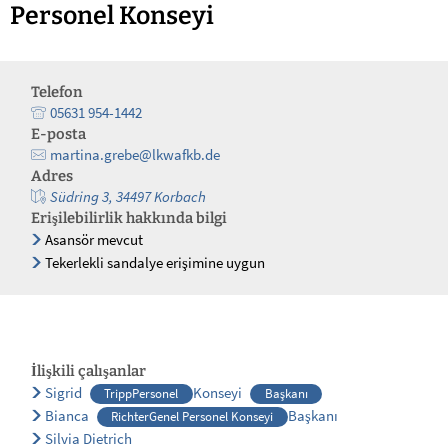
Personel Konseyi
Telefon
05631 954-1442
E-posta
martina.grebe@lkwafkb.de
Adres
Südring 3, 34497 Korbach
Erişilebilirlik hakkında bilgi
Asansör mevcut
Tekerlekli sandalye erişimine uygun
İlişkili çalışanlar
Sigrid
Konseyi
TrippPersonel
Başkanı
Bianca
Başkanı
RichterGenel Personel Konseyi
Silvia Dietrich