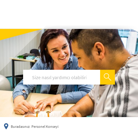
українська
türkçe
english
العربية
persisch
deutsch
Buradasınız:
Personel Konseyi