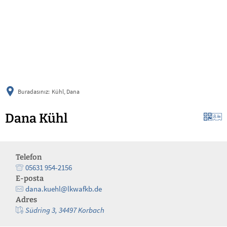
українська
türkçe
english
العربية
persisch
deutsch
Buradasınız:
Kühl, Dana
Dana Kühl
Telefon
05631 954-2156
E-posta
dana.kuehl@lkwafkb.de
Adres
Südring 3, 34497 Korbach