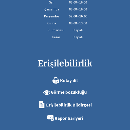
08:00'den 16:00'ya kadar
Salı
08
:
00
-
16:00
08:00'den 16:00'ya kadar
Çarşamba
08
:
00
-
16:00
08:00'den 16:00'ya kadar
Perşembe
08
:
00
-
16:00
08:00'den 16:00'ya kadar
Cuma
08
:
00
-
13:00
08:00 - 13:00 arası
Cumartesi
Kapalı
Pazar
Kapalı
Erişilebilirlik
Kolay dil
Görme bozukluğu
Erişilebilirlik Bildirgesi
Rapor bariyeri