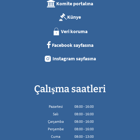
Komite portalına
Künye
Veri koruma
Facebook sayfasına
Instagram sayfasına
Çalışma saatleri
Pazartesi
08
:
00
-
16:00
08:00'den 16:00'ya kadar
Salı
08
:
00
-
16:00
08:00'den 16:00'ya kadar
Çarşamba
08
:
00
-
16:00
08:00'den 16:00'ya kadar
Perşembe
08
:
00
-
16:00
08:00'den 16:00'ya kadar
Cuma
08
:
00
-
13:00