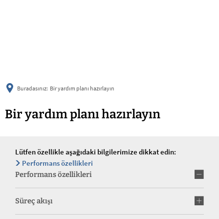
українська
türkçe
english
العربية
persisch
deutsch
Buradasınız:
Bir yardım planı hazırlayın
Bir yardım planı hazırlayın
Lütfen özellikle aşağıdaki bilgilerimize dikkat edin:
Performans özellikleri
Performans özellikleri
Süreç akışı