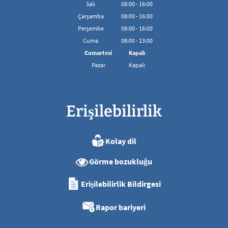
08:00'den 16:00'ya kadar
Salı
08
:
00
-
16:00
08:00'den 16:00'ya kadar
Çarşamba
08
:
00
-
16:00
08:00'den 16:00'ya kadar
Perşembe
08
:
00
-
16:00
08:00'den 16:00'ya kadar
Cuma
08
:
00
-
13:00
08:00 - 13:00 arası
Cumartesi
Kapalı
Pazar
Kapalı
Erişilebilirlik
Kolay dil
Görme bozukluğu
Erişilebilirlik Bildirgesi
Rapor bariyeri