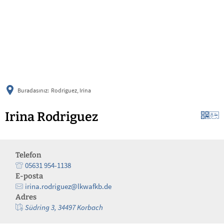
українська
türkçe
english
العربية
persisch
deutsch
Buradasınız:
Rodriguez, Irina
Irina Rodriguez
Telefon
05631 954-1138
E-posta
irina.rodriguez@lkwafkb.de
Adres
Südring 3, 34497 Korbach