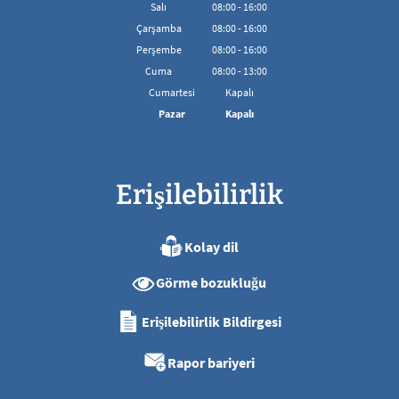
08:00'den 16:00'ya kadar
Salı
08
:
00
-
16:00
08:00'den 16:00'ya kadar
Çarşamba
08
:
00
-
16:00
08:00'den 16:00'ya kadar
Perşembe
08
:
00
-
16:00
08:00'den 16:00'ya kadar
Cuma
08
:
00
-
13:00
08:00 - 13:00 arası
Cumartesi
Kapalı
Pazar
Kapalı
Erişilebilirlik
Kolay dil
Görme bozukluğu
Erişilebilirlik Bildirgesi
Rapor bariyeri