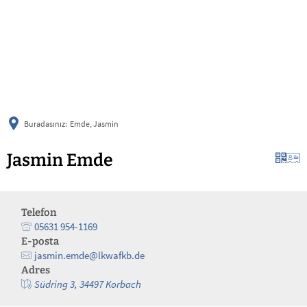
українська
türkçe
english
العربية
persisch
deutsch
Buradasınız:
Emde, Jasmin
Jasmin Emde
Telefon
05631 954-1169
E-posta
jasmin.emde@lkwafkb.de
Adres
Südring 3, 34497 Korbach