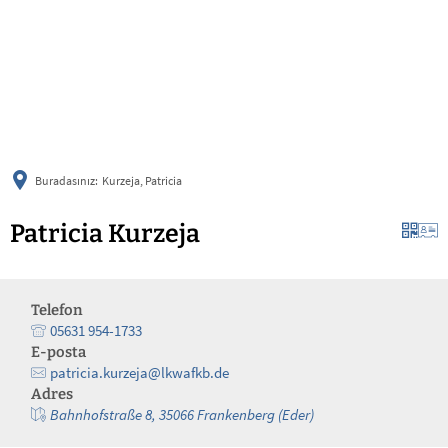
українська
türkçe
english
العربية
persisch
deutsch
Buradasınız:
Kurzeja, Patricia
Patricia Kurzeja
Telefon
05631 954-1733
E-posta
patricia.kurzeja@lkwafkb.de
Adres
Bahnhofstraße 8, 35066 Frankenberg (Eder)