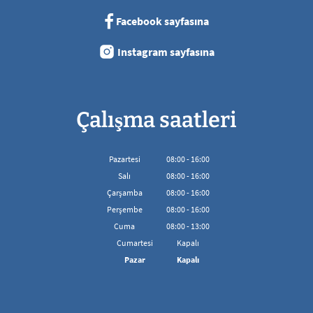
Facebook sayfasına
Instagram sayfasına
Çalışma saatleri
Pazartesi
08
:
00
-
16:00
08:00'den 16:00'ya kadar
Salı
08
:
00
-
16:00
08:00'den 16:00'ya kadar
Çarşamba
08
:
00
-
16:00
08:00'den 16:00'ya kadar
Perşembe
08
:
00
-
16:00
08:00'den 16:00'ya kadar
Cuma
08
:
00
-
13:00
08:00 - 13:00 arası
Cumartesi
Kapalı
Pazar
Kapalı