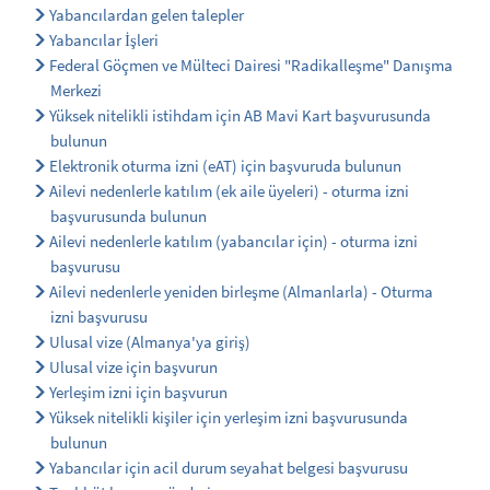
Yabancılardan gelen talepler
Yabancılar İşleri
Federal Göçmen ve Mülteci Dairesi "Radikalleşme" Danışma
Merkezi
Yüksek nitelikli istihdam için AB Mavi Kart başvurusunda
bulunun
Elektronik oturma izni (eAT) için başvuruda bulunun
Ailevi nedenlerle katılım (ek aile üyeleri) - oturma izni
başvurusunda bulunun
Ailevi nedenlerle katılım (yabancılar için) - oturma izni
başvurusu
Ailevi nedenlerle yeniden birleşme (Almanlarla) - Oturma
izni başvurusu
Ulusal vize (Almanya'ya giriş)
Ulusal vize için başvurun
Yerleşim izni için başvurun
Yüksek nitelikli kişiler için yerleşim izni başvurusunda
bulunun
Yabancılar için acil durum seyahat belgesi başvurusu