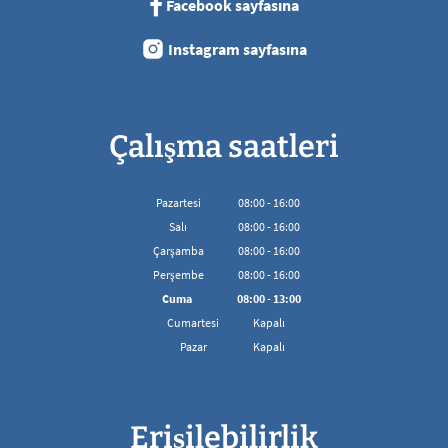
Facebook sayfasına
Instagram sayfasına
Çalışma saatleri
Pazartesi
08
:
00
-
16:00
08:00'den 16:00'ya kadar
Salı
08
:
00
-
16:00
08:00'den 16:00'ya kadar
Çarşamba
08
:
00
-
16:00
08:00'den 16:00'ya kadar
Perşembe
08
:
00
-
16:00
08:00'den 16:00'ya kadar
Cuma
08
:
00
-
13:00
08:00 - 13:00 arası
Cumartesi
Kapalı
Pazar
Kapalı
Erişilebilirlik