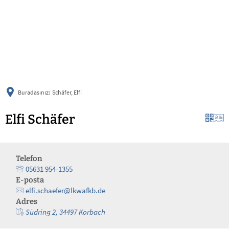
українська
türkçe
english
العربية
persisch
deutsch
Buradasınız:
Schäfer, Elfi
Elfi Schäfer
Telefon
05631 954-1355
E-posta
elfi.schaefer@lkwafkb.de
Adres
Südring 2, 34497 Korbach