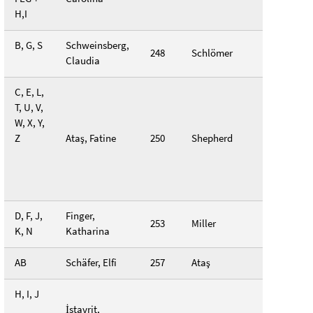
H,I
B, G, S
Schweinsberg,
248
Schlömer
Claudia
C, E, L,
T, U, V,
W, X, Y,
Z
Ataş, Fatine
250
Shepherd
D, F, J,
Finger,
253
Miller
K, N
Katharina
AB
Schäfer, Elfi
257
Ataş
H, I, J
İstavrit,