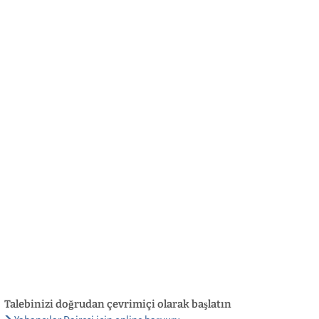
български
українська
türkçe
english
العربية
persisch
deutsch
eli̇şmek
yaşa ve eğlen
Talebinizi doğrudan çevrimiçi olarak başlatın