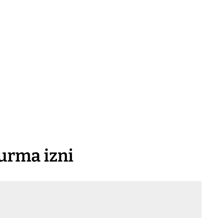
bi̇lgi̇lendi̇ri̇n ve uygulayin
büyümek & g
urma izni