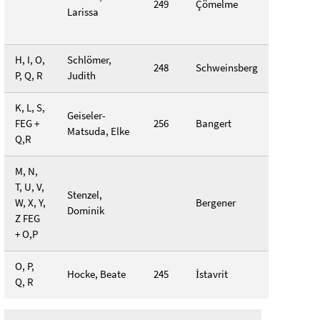
249
Çömelme
Larissa
H, I, O,
Schlömer,
248
Schweinsberg
P, Q, R
Judith
K, L, S,
Geiseler-
FEG +
256
Bangert
Matsuda, Elke
Q,R
M, N,
T, U, V,
Stenzel,
W, X, Y,
Bergener
Dominik
Z FEG
+ O,P
O, P,
Hocke, Beate
245
İstavrit
Q, R