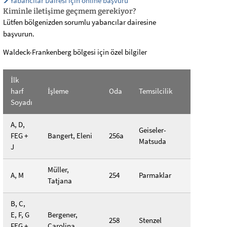
Yabancılar Dairesi için online başvuru
Kiminle iletişime geçmem gerekiyor?
Lütfen bölgenizden sorumlu yabancılar dairesine
başvurun.
Waldeck-Frankenberg bölgesi için özel bilgiler
İlk
harf
İşleme
Oda
Temsilcilik
Soyadı
A, D,
Geiseler-
FEG +
Bangert, Eleni
256a
Matsuda
J
Müller,
A, M
254
Parmaklar
Tatjana
B, C,
E, F, G
Bergener,
258
Stenzel
FEG +
Carolina