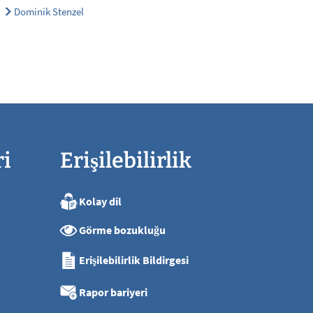
Dominik Stenzel
ri
Erişilebilirlik
Kolay dil
ya kadar
Görme bozukluğu
ya kadar
ya kadar
Erişilebilirlik Bildirgesi
ya kadar
ı
Rapor bariyeri