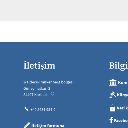
İletişim
Bilgi
Waldeck-Frankenberg bölgesi
Komi
Güney halkası 2
Küny
34497
Korbach
Veri 
+49 5631 954-0
Facebo
İletişim formuna