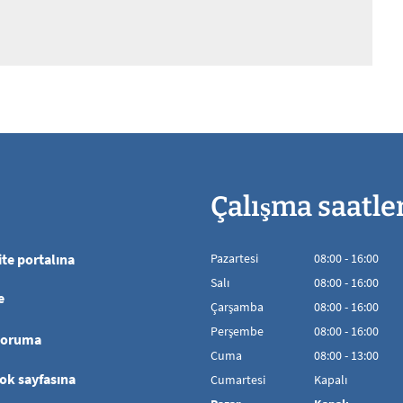
Çalışma saatle
te portalına
Pazartesi
08
:
00
-
16:00
08:00'den 16:00'
Salı
08
:
00
-
16:00
e
08:00'den 16:00'
Çarşamba
08
:
00
-
16:00
08:00'den 16:00'
Perşembe
08
:
00
-
16:00
koruma
08:00'den 16:00'
Cuma
08
:
00
-
13:00
08:00 - 13:00 aras
ok sayfasına
Cumartesi
Kapalı