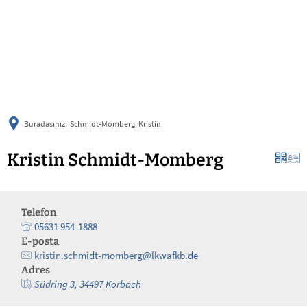
українська
türkçe
english
العربية
persisch
deutsch
Buradasınız:
Schmidt-Momberg, Kristin
Kristin Schmidt-Momberg
Telefon
05631 954-1888
E-posta
kristin.schmidt-momberg@lkwafkb.de
Adres
Südring 3, 34497 Korbach