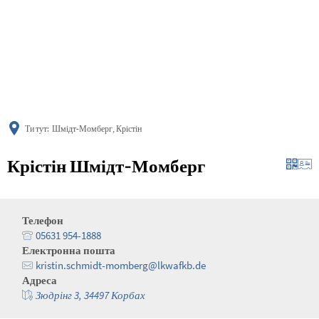
українська
türkçe
english
العربية
persisch
deutsch
Ти тут:
Шмідт-Момберг, Крістін
Крістін Шмідт-Момберг
Телефон
05631 954-1888
Електронна пошта
kristin.schmidt-momberg@lkwafkb.de
Адреса
Зюдрінг 3, 34497 Корбах