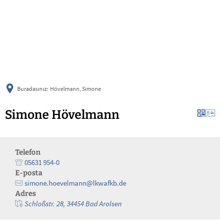
українська
türkçe
english
العربية
persisch
deutsch
Buradasınız:
Hövelmann, Simone
Simone Hövelmann
Telefon
05631 954-0
E-posta
simone.hoevelmann@lkwafkb.de
Adres
Schloßstr. 28, 34454 Bad Arolsen