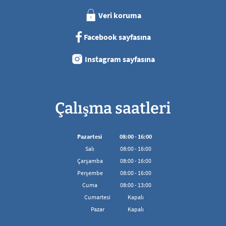
Veri koruma
Facebook sayfasına
Instagram sayfasına
Çalışma saatleri
Pazartesi
08
:
00
-
16:00
08:00'den 16:00'ya kadar
Salı
08
:
00
-
16:00
08:00'den 16:00'ya kadar
Çarşamba
08
:
00
-
16:00
08:00'den 16:00'ya kadar
Perşembe
08
:
00
-
16:00
08:00'den 16:00'ya kadar
Cuma
08
:
00
-
13:00
08:00 - 13:00 arası
Cumartesi
Kapalı
Pazar
Kapalı