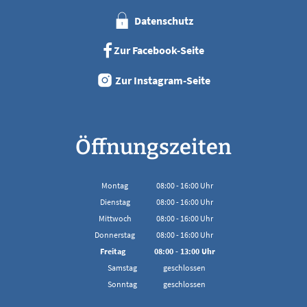
Datenschutz
Zur Facebook-Seite
Zur Instagram-Seite
Öffnungszeiten
Montag
08:00
-
16:00
Uhr
Von 08:00 bis 16:00 Uhr
Dienstag
08:00
-
16:00
Uhr
Von 08:00 bis 16:00 Uhr
Mittwoch
08:00
-
16:00
Uhr
Von 08:00 bis 16:00 Uhr
Donnerstag
08:00
-
16:00
Uhr
Von 08:00 bis 16:00 Uhr
Freitag
08:00
-
13:00
Uhr
Von 08:00 bis 13:00 Uhr
Samstag
geschlossen
Sonntag
geschlossen