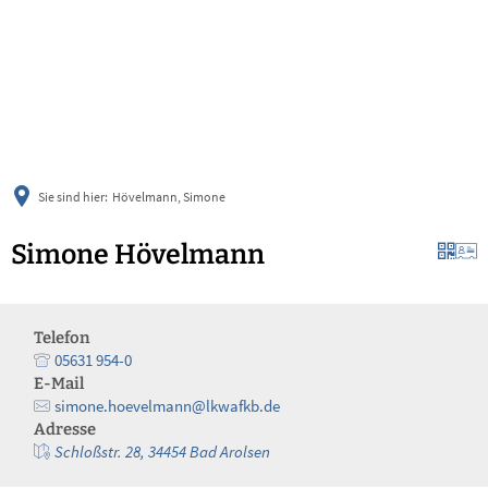
українська
türkçe
english
العربية
persisch
deutsch
Sie sind hier:
Hövelmann, Simone
Simone Hövelmann
Telefon
05631 954-0
E-Mail
simone.hoevelmann@lkwafkb.de
Adresse
Schloßstr. 28, 34454 Bad Arolsen