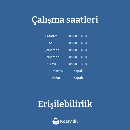
Çalışma saatleri
Pazartesi
08
:
00
-
16:00
08:00'den 16:00'ya kadar
Salı
08
:
00
-
16:00
08:00'den 16:00'ya kadar
Çarşamba
08
:
00
-
16:00
08:00'den 16:00'ya kadar
Perşembe
08
:
00
-
16:00
08:00'den 16:00'ya kadar
Cuma
08
:
00
-
13:00
08:00 - 13:00 arası
Cumartesi
Kapalı
Pazar
Kapalı
Erişilebilirlik
Kolay dil