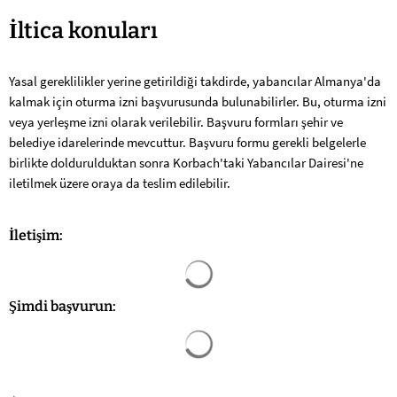
Bölgede
İltica konuları
kalmak
Yasal gereklilikler yerine getirildiği takdirde, yabancılar Almanya'da
için
kalmak için oturma izni başvurusunda bulunabilirler. Bu, oturma izni
iltica
veya yerleşme izni olarak verilebilir. Başvuru formları şehir ve
belediye idarelerinde mevcuttur. Başvuru formu gerekli belgelerle
konuları
birlikte doldurulduktan sonra Korbach'taki Yabancılar Dairesi'ne
iletilmek üzere oraya da teslim edilebilir.
İletişim:
Arama sonuçları yüklendi
Şimdi başvurun:
Arama sonuçları yüklendi