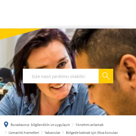
українська
türkçe
english
العربية
persisch
deutsch
Buradasınız:
bi̇lgi̇lendi̇ri̇n ve uygulayin
Yönetimi anlamak
Uzmanlık hizmetleri
Yabancılar
Bölgede kalmak için iltica konuları