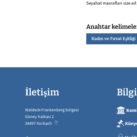
Seyahat masrafları size ait
Anahtar kelimele
Kadın ve Fırsat Eşitliği
İletişim
Bilgi
Waldeck-Frankenberg bölgesi
Komi
Güney halkası 2
Küny
34497
Korbach