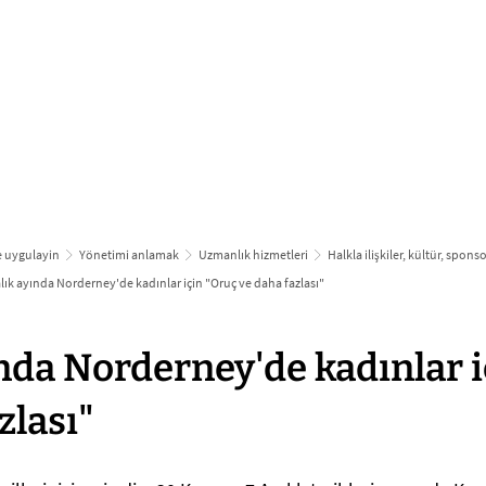
bi̇lgi̇lendi̇ri̇n ve uygulayin
büyümek & g
 ve uygulayin
Yönetimi anlamak
Uzmanlık hizmetleri
Halkla ilişkiler, kültür, spons
lık ayında Norderney'de kadınlar için "Oruç ve daha fazlası"
ında Norderney'de kadınlar 
zlası"