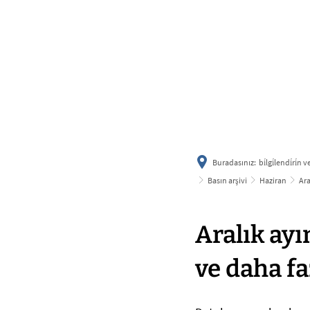
Buradasınız:
bi̇lgi̇lendi̇ri̇n
Basın arşivi
Haziran
Ara
Aralık ay
ve daha fa