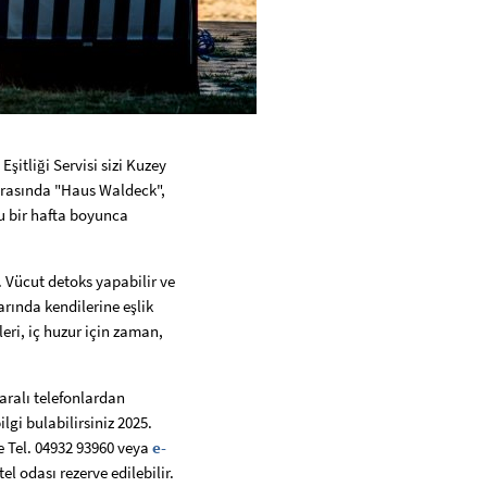
Eşitliği Servisi sizi Kuzey
 arasında "Haus Waldeck",
lu bir hafta boyunca
. Vücut detoks yapabilir ve
arında kendilerine eşlik
leri, iç huzur için zaman,
ralı telefonlardan
lgi bulabilirsiniz 2025.
le Tel. 04932 93960 veya
e-
el odası rezerve edilebilir.