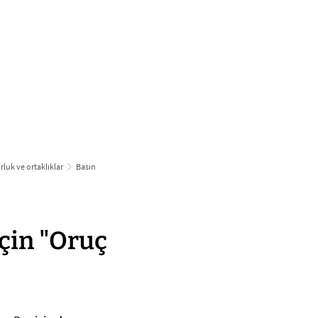
български
українська
türkçe
english
العربية
persisch
deutsch
eli̇şmek
yaşa ve eğlen
orluk ve ortaklıklar
Basın
için "Oruç