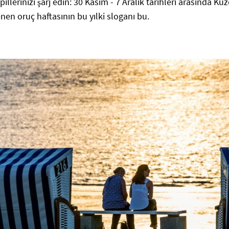
pillerinizi şarj edin: 30 Kasım - 7 Aralık tarihleri arasında Ku
en oruç haftasının bu yılki sloganı bu.