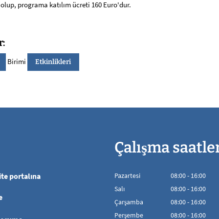
 olup, programa katılım ücreti 160 Euro'dur.
r:
Birimi
Etkinlikleri
Çalışma saatle
te portalına
Pazartesi
08
:
00
-
16:00
08:00'den 16:00'
Salı
08
:
00
-
16:00
e
08:00'den 16:00'
Çarşamba
08
:
00
-
16:00
08:00'den 16:00'
Perşembe
08
:
00
-
16:00