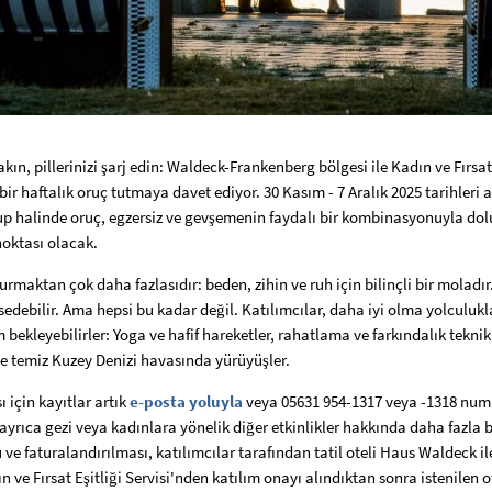
kın, pillerinizi şarj edin: Waldeck-Frankenberg bölgesi ile Kadın ve Fırsat 
ir haftalık oruç tutmaya davet ediyor. 30 Kasım - 7 Aralık 2025 tarihleri
 grup halinde oruç, egzersiz ve gevşemenin faydalı bir kombinasyonuyla do
noktası olacak.
rmaktan çok daha fazlasıdır: beden, zihin ve ruh için bilinçli bir moladır
sedebilir. Ama hepsi bu kadar değil. Katılımcılar, daha iyi olma yolculukl
 bekleyebilirler: Yoga ve hafif hareketler, rahatlama ve farkındalık teknik
e temiz Kuzey Denizi havasında yürüyüşler.
 için kayıtlar artık
e-posta yoluyla
veya 05631 954-1317 veya -1318 numa
yrıca gezi veya kadınlara yönelik diğer etkinlikler hakkında daha fazla bi
ve faturalandırılması, katılımcılar tarafından tatil oteli Haus Waldeck i
n ve Fırsat Eşitliği Servisi'nden katılım onayı alındıktan sonra istenilen ot