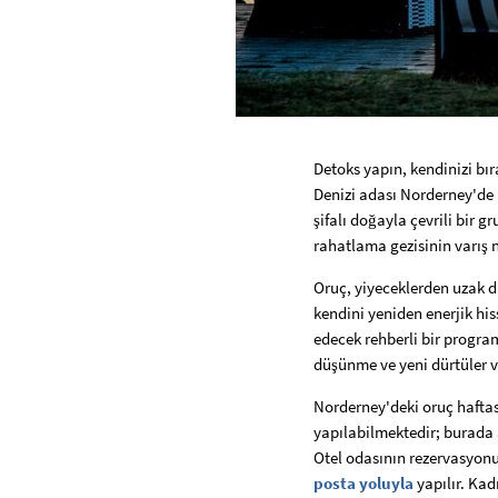
Detoks yapın, kendinizi bıra
Denizi adası Norderney'de b
şifalı doğayla çevrili bir
rahatlama gezisinin varış 
Oruç, yiyeceklerden uzak du
kendini yeniden enerjik his
edecek rehberli bir program
düşünme ve yeni dürtüler v
Norderney'deki oruç haftası
yapılabilmektedir; burada a
Otel odasının rezervasyonu 
posta yoluyla
yapılır. Kadı