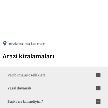
українська
türkçe
english
العربية
persisch
deutsch
Buradasınız:
Arazi kiralamaları
Arazi kiralamaları
Performans özellikleri
Yasal dayanak
Başka ne bilmeliyim?