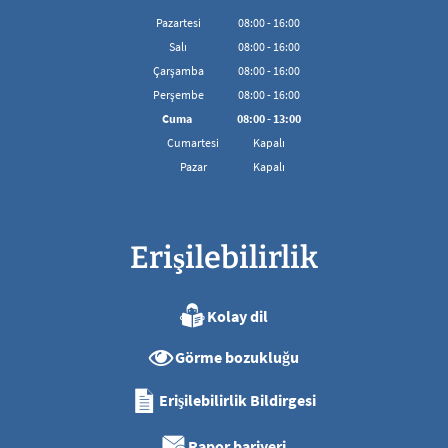
Pazartesi
08
:
00
-
16:00
08:00'den 16:00'ya kadar
Salı
08
:
00
-
16:00
08:00'den 16:00'ya kadar
Çarşamba
08
:
00
-
16:00
08:00'den 16:00'ya kadar
Perşembe
08
:
00
-
16:00
08:00'den 16:00'ya kadar
Cuma
08
:
00
-
13:00
08:00 - 13:00 arası
Cumartesi
Kapalı
Pazar
Kapalı
Erişilebilirlik
Kolay dil
Görme bozukluğu
Erişilebilirlik Bildirgesi
Rapor bariyeri