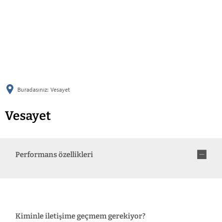
українська
türkçe
english
العربية
persisch
deutsch
Buradasınız:
Vesayet
Vesayet
Performans özellikleri
Kiminle iletişime geçmem gerekiyor?