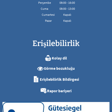
08:00'den 16:00'ya kadar
Perşembe
08
:
00
-
16:00
08:00'den 16:00'ya kadar
Cuma
08
:
00
-
13:00
08:00 - 13:00 arası
Cumartesi
Kapalı
Pazar
Kapalı
Erişilebilirlik
Kolay dil
Görme bozukluğu
Erişilebilirlik Bildirgesi
Rapor bariyeri