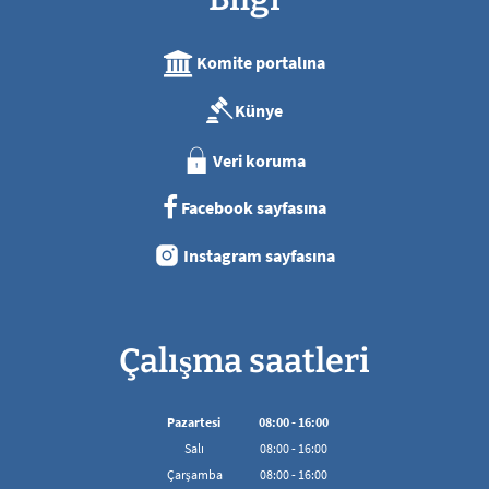
Komite portalına
Künye
Veri koruma
Facebook sayfasına
Instagram sayfasına
Çalışma saatleri
Pazartesi
08
:
00
-
16:00
08:00'den 16:00'ya kadar
Salı
08
:
00
-
16:00
08:00'den 16:00'ya kadar
Çarşamba
08
:
00
-
16:00