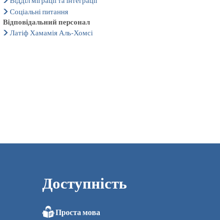
Відділ міграції та інтеграції
Соціальні питання
Відповідальний персонал
Латіф Хамамія Аль-Хомсі
Доступність
Проста мова