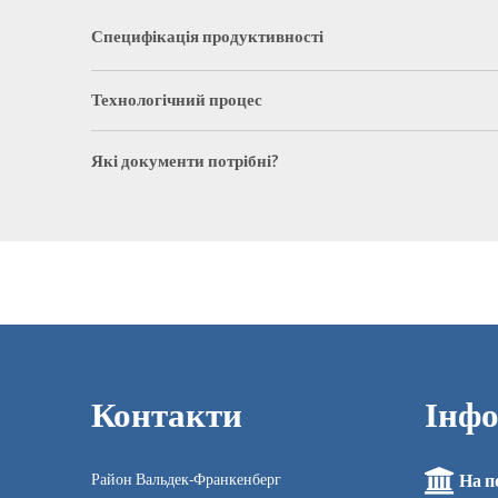
Специфікація продуктивності
Технологічний процес
Які документи потрібні?
Контакти
Інфо
Район Вальдек-Франкенберг
На п