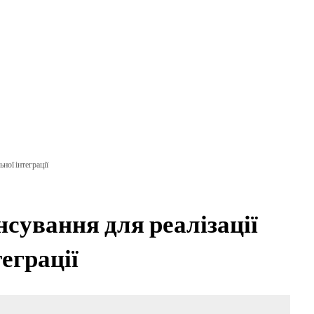
мувати та подати заявку
рости та розвива
ної інтеграції
нсування для реалізації
теграції