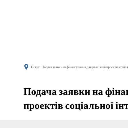
поінфор
Ти тут:
Подача заявки на фінансування для реалізації проектів соціаль
Подача заявки на фіна
проектів соціальної ін