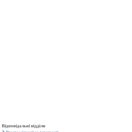
български
українська
türkçe
english
العربية
persisch
deutsch
тися
живи та насолоджуйся
Відповідальні відділи