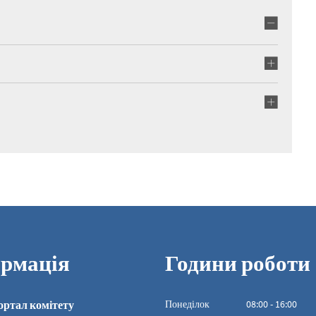
рмація
Години роботи
ортал комітету
Понеділок
08
:
00
-
16:00