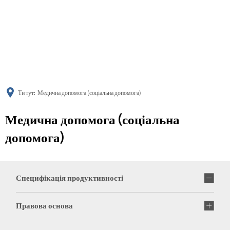
українська
türkçe
english
العربية
persisch
deutsch
Ти тут:
Медична допомога (соціальна допомога)
Медична допомога (соціальна
допомога)
Специфікація продуктивності
Правова основа