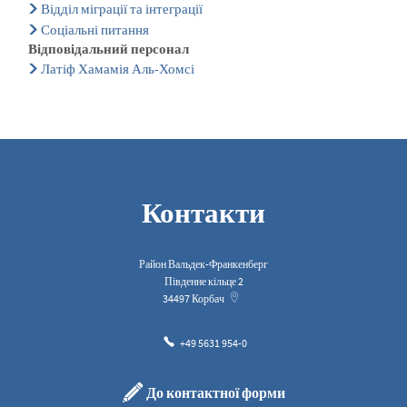
Відділ міграції та інтеграції
Соціальні питання
Відповідальний персонал
Латіф Хамамія Аль-Хомсі
Контакти
Район Вальдек-Франкенберг
Південне кільце 2
34497
Корбач
+49 5631 954-0
До контактної форми