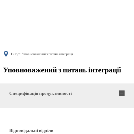
українська
türkçe
english
العربية
persisch
deutsch
Ти тут:
Уповноважений з питань інтеграції
Уповноважений з питань інтеграції
Специфікація продуктивності
Відповідальні відділи