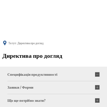
українська
türkçe
english
العربية
persisch
deutsch
Ти тут:
Директива про догляд
Директива про догляд
Специфікація продуктивності
Заявки / Форми
Що ще потрібно знати?