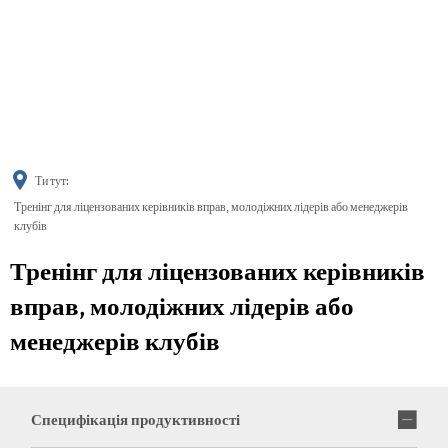
українська
türkçe
english
العربية
persisch
deutsch
Ти тут:
Тренінг для ліцензованих керівників вправ, молодіжних лідерів або менеджерів
клубів
Тренінг для ліцензованих керівників
вправ, молодіжних лідерів або
менеджерів клубів
Специфікація продуктивності