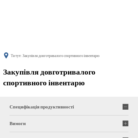
українська
türkçe
english
العربية
persisch
deutsch
Ти тут:
Закупівля довготривалого спортивного інвентарю
Закупівля довготривалого
спортивного інвентарю
Специфікація продуктивності
Вимоги