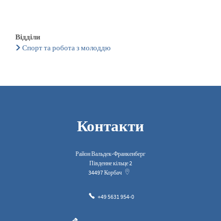
Відділи
Спорт та робота з молоддю
Контакти
Район Вальдек-Франкенберг
Південне кільце 2
34497
Корбач
+49 5631 954-0