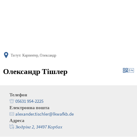
українська
türkçe
english
العربية
persisch
deutsch
Ти тут:
Карпентер, Олександр
Олександр Тішлер
Телефон
05631 954-2225
Електронна пошта
alexander.tischler@lkwafkb.de
Адреса
Зюдрінг 2, 34497 Корбах