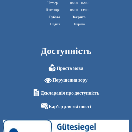
З 08:00 до 16:00
Четвер
08
:
00
-
16:00
З 08:00 до 16:00
П'ятниця
08
:
00
-
13:00
З 08:00 до 13:00
Субота
Закрито.
Неділя
Закрито.
Доступність
Проста мова
Порушення зору
Декларація про доступність
Бар'єр для звітності