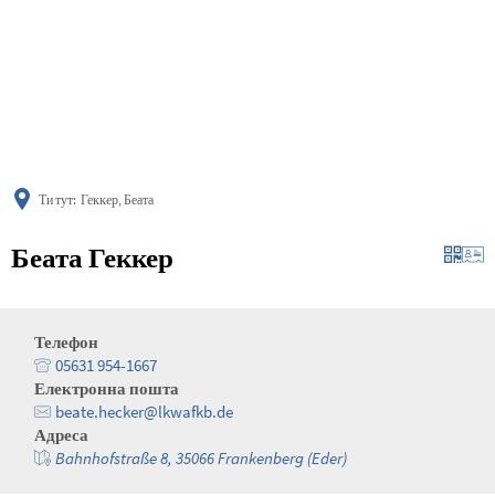
українська
türkçe
english
العربية
persisch
deutsch
Ти тут:
Геккер, Беата
Беата Геккер
Телефон
05631 954-1667
Електронна пошта
beate.hecker@lkwafkb.de
Адреса
Bahnhofstraße 8, 35066 Frankenberg (Eder)