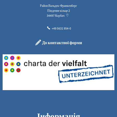
Район Вальдек-Франкенберг
Південне кільце 2
34497
Корбач
+49 5631 954-0
До контактної форми
Інформація