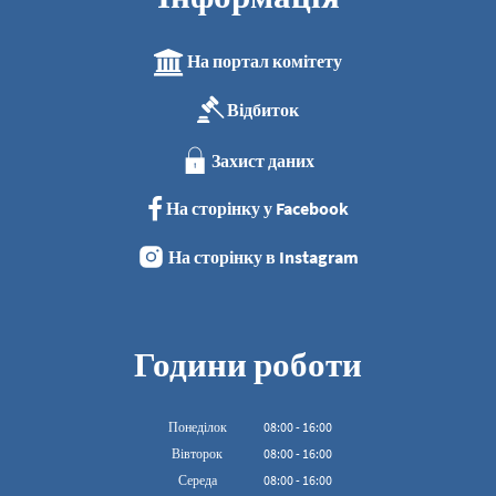
На портал комітету
Відбиток
Захист даних
На сторінку у Facebook
На сторінку в Instagram
Години роботи
Понеділок
08
:
00
-
16:00
З 08:00 до 16:00
Вівторок
08
:
00
-
16:00
З 08:00 до 16:00
Середа
08
:
00
-
16:00