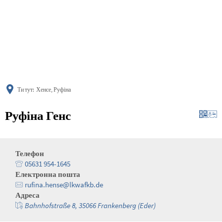
українська
türkçe
english
العربية
persisch
deutsch
Ти тут:
Хенсе, Руфіна
Руфіна Генс
Телефон
05631 954-1645
Електронна пошта
rufina.hense@lkwafkb.de
Адреса
Bahnhofstraße 8, 35066 Frankenberg (Eder)