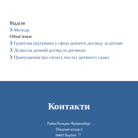
Відділи
Молодь
Обов'язки
Грантова підтримка у сфері денного догляду за дітьми
Дозвіл на денний догляд за дитиною
Припущення про оплату послуг дитячого садка
Контакти
Район Вальдек-Франкенберг
Південне кільце 2
34497
Корбач