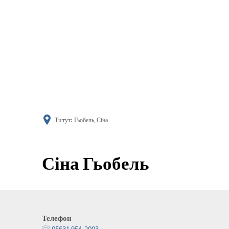
поінфор
Ти тут:
Гьобель, Сіна
Сіна Гьобель
Телефон
05631 954-2003