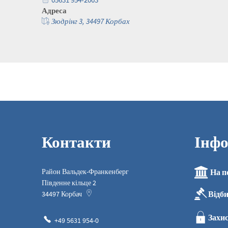
Адреса
Зюдрінг 3, 34497 Корбах
Контакти
Інфо
Район Вальдек-Франкенберг
На п
Південне кільце 2
Відб
34497
Корбач
Захис
+49 5631 954-0