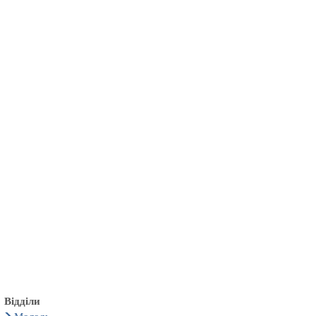
български
українська
türkçe
english
العربية
persisch
deutsch
тися
живи та насолоджуйся
Відділи