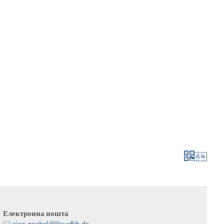
мувати та подати заявку
рости та розвива
Електронна пошта
sina.goebel@lkwafkb.de