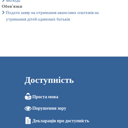
Молодь
Обов'язки
Подати заяву на отримання авансових платежів на
утримання дітей одиноких батьків
Доступність
Проста мова
Порушення зору
Декларація про доступність