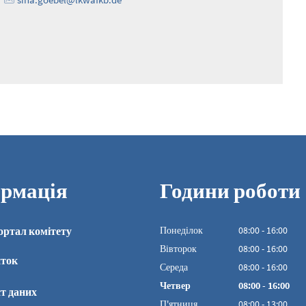
рмація
Години роботи
ортал комітету
Понеділок
08
:
00
-
16:00
З 08:00 до 16:00
Вівторок
08
:
00
-
16:00
иток
З 08:00 до 16:00
Середа
08
:
00
-
16:00
З 08:00 до 16:00
Четвер
08
:
00
-
16:00
т даних
З 08:00 до 16:00
П'ятниця
08
:
00
-
13:00