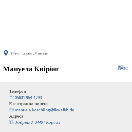
українська
türkçe
english
العربية
persisch
deutsch
Ти тут:
Кехлінг, Мануела
Мануела Квірінг
Телефон
05631 954-1293
Електронна пошта
manuela.koechling@lkwafkb.de
Адреса
Зюдрінг 3, 34497 Корбах