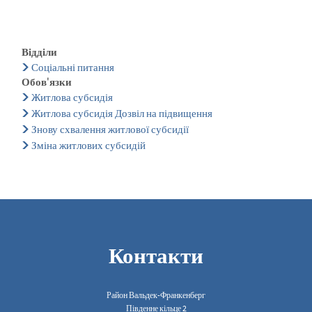
Відділи
Соціальні питання
Обов'язки
Житлова субсидія
Житлова субсидія Дозвіл на підвищення
Знову схвалення житлової субсидії
Зміна житлових субсидій
Контакти
Район Вальдек-Франкенберг
Південне кільце 2