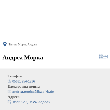
українська
türkçe
english
العربية
persisch
deutsch
Ти тут:
Морка, Андреа
Андреа Морка
Телефон
05631 954-1236
Електронна пошта
andrea.morka@lkwafkb.de
Адреса
Зюдрінг 3, 34497 Корбах